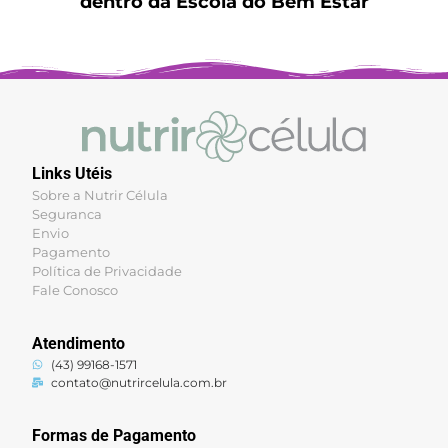
dentro da Escola do Bem Estar
Links Utéis
Sobre a Nutrir Célula
Seguranca
Envio
Pagamento
Política de Privacidade
Fale Conosco
Atendimento
(43) 99168-1571
contato@nutrircelula.com.br
Formas de Pagamento